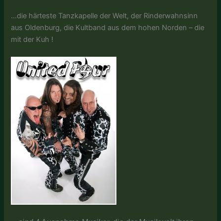
…die härteste Tanzkapelle der Welt, der Rinderwahnsinn
aus Oldenburg, die Kultband aus dem hohen Norden – die
mit der Kuh !