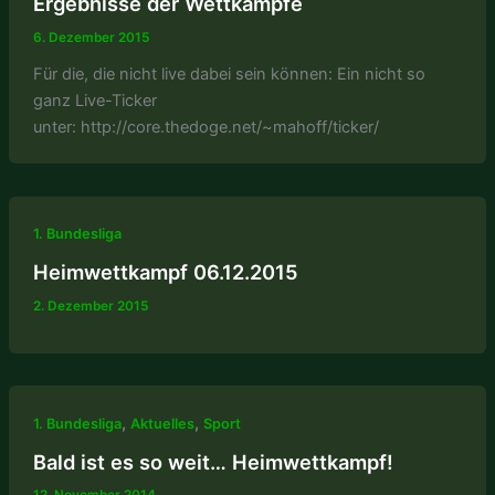
Ergebnisse der Wettkämpfe
6. Dezember 2015
Für die, die nicht live dabei sein können: Ein nicht so
ganz Live-Ticker
unter: http://core.thedoge.net/~mahoff/ticker/
1. Bundesliga
Heimwettkampf 06.12.2015
2. Dezember 2015
,
,
1. Bundesliga
Aktuelles
Sport
Bald ist es so weit… Heimwettkampf!