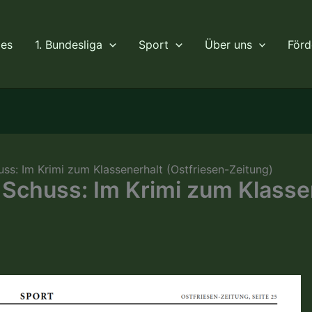
les
1. Bundesliga
Sport
Über uns
Förd
ss: Im Krimi zum Klassenerhalt (Ostfriesen-Zeitung)
 Schuss: Im Krimi zum Klasse