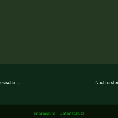
Erster Sieg für Leegmoorer Sportschützen (Ostfriesische Nachrichten)
Impressum
Datenschutz