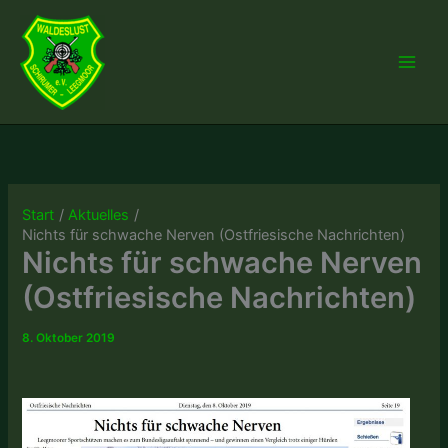
Zum
Inhalt
springen
Start
Aktuelles
Nichts für schwache Nerven (Ostfriesische Nachrichten)
Nichts für schwache Nerven
(Ostfriesische Nachrichten)
8. Oktober 2019