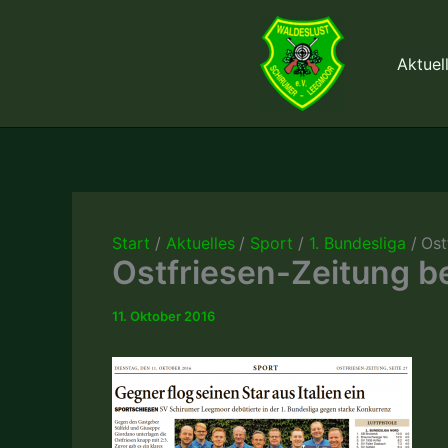
Zum
Inhalt
Aktuel
springen
Start
Aktuelles
Sport
1. Bundesliga
Ost
Ostfriesen-Zeitung be
11. Oktober 2016