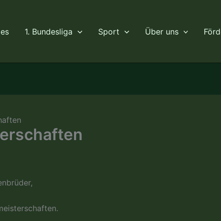
les
1. Bundesliga
Sport
Über uns
Förd
haften
terschaften
enbrüder,
meisterschaften.